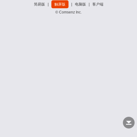
简易版
|
触屏版
|
电脑版
|
客户端
© Comsenz Inc.