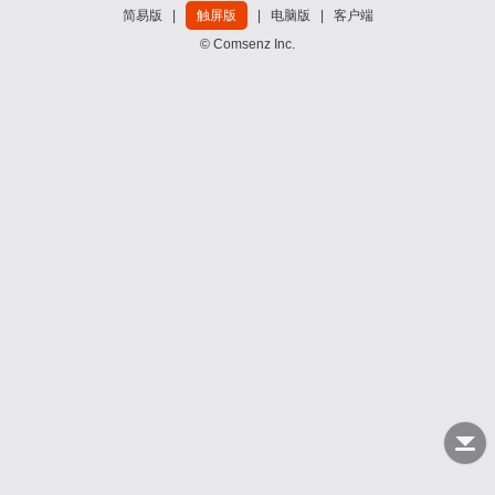
简易版
|
触屏版
|
电脑版
|
客户端
© Comsenz Inc.