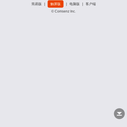
简易版
|
触屏版
|
电脑版
|
客户端
© Comsenz Inc.