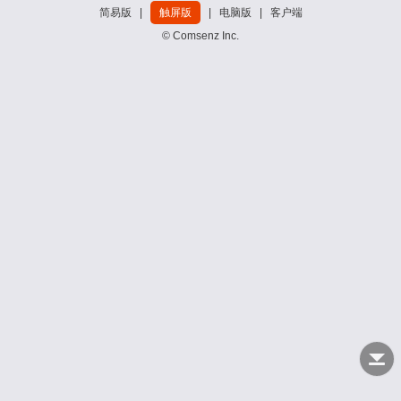
简易版
|
触屏版
|
电脑版
|
客户端
© Comsenz Inc.