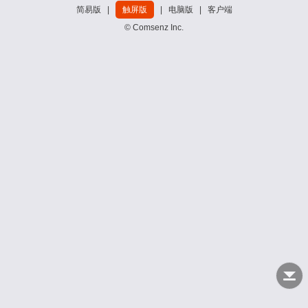
简易版
|
触屏版
|
电脑版
|
客户端
© Comsenz Inc.