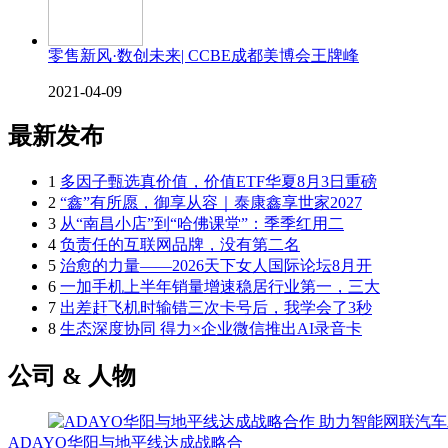
零售新风·数创未来| CCBE成都美博会王牌峰
2021-04-09
最新发布
1
多因子甄选真价值，价值ETF华夏8月3日重磅
2
“鑫”有所愿，御享从容｜泰康鑫享世家2027
3
从“南昌小店”到“哈佛课堂”：季季红用二
4
负责任的互联网品牌，没有第二名
5
治愈的力量——2026天下女人国际论坛8月开
6
一加手机上半年销量增速稳居行业第一，三大
7
出差赶飞机时输错三次卡号后，我学会了3秒
8
生态深度协同 得力×企业微信推出AI录音卡
公司 & 人物
ADAYO华阳与地平线达成战略合