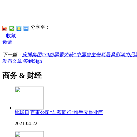
分享至：
|
收藏
邀请
下一篇：
庞博集团139卤黑香荣获“中国自主创新最具影响力品
发布文章
签到Sign
商务 & 财经
地球日|百事公司“与蓝同行”携手零售业巨
2021-04-22