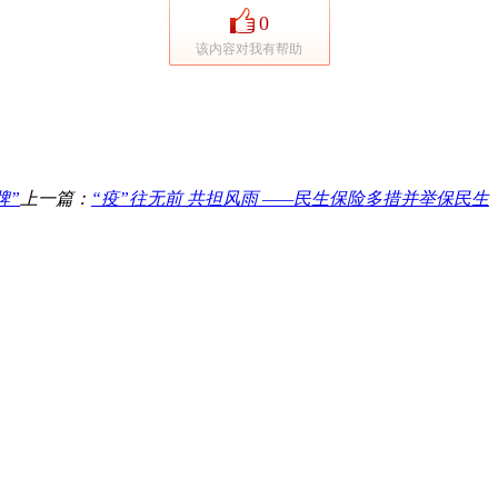
0
该内容对我有帮助
牌”
上一篇：
“疫”往无前 共担风雨 ——民生保险多措并举保民生