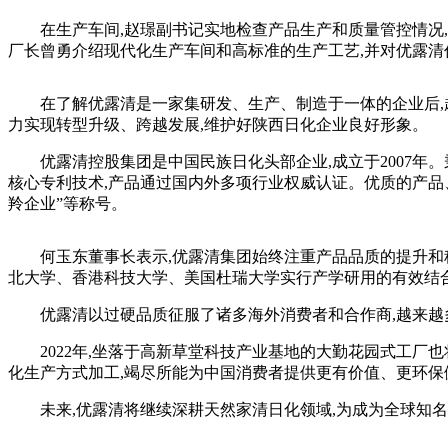
在生产车间,赵璟副书记实地检查产品生产和质量管控情况,
厂长曾勇介绍现代化生产车间和高标准的生产工艺,并对优露清
在了解优露清是一家集研发、生产、制造于一体的企业后,赵璟
力实现转型升级、跨越发展,维护好陕西日化企业良好形象。
优露清控股集团是中国民族日化头部企业,成立于2007年。秉
核心专利技术,产品通过国内外多项行业权威认证。优质的产品、
羚企业”等称号。
何玉东董事长表示,优露清集团始终注重产品品质的提升和科研
北大学、香港科技大学、美国杜瑞大学实行产学研用的有效结合
优露清以过硬品质征服了诸多海外消费者和合作商,越来越多
2022年,坐落于高新草堂科技产业基地的大勤花园式工厂也
化生产方式加工,竭尽所能为中国消费者提供更有价值、更环保
未来,优露清将继续深耕天然家清日化领域,为成为全球知名