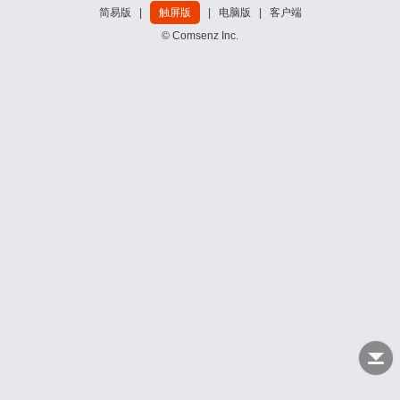
简易版
|
触屏版
|
电脑版
|
客户端
© Comsenz Inc.