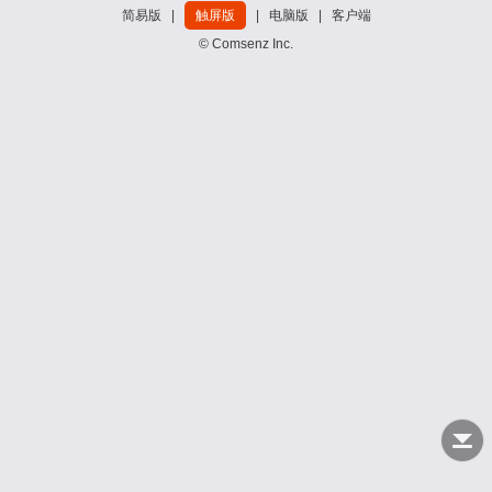
简易版
|
触屏版
|
电脑版
|
客户端
© Comsenz Inc.