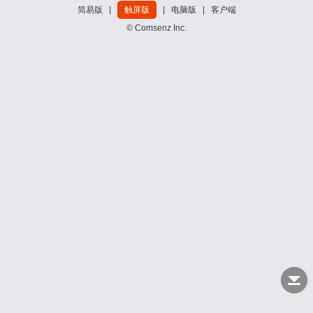
简易版
|
触屏版
|
电脑版
|
客户端
© Comsenz Inc.