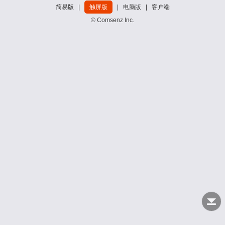
简易版
|
触屏版
|
电脑版
|
客户端
© Comsenz Inc.