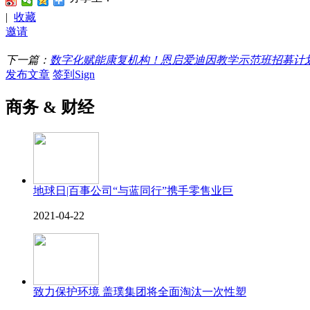
|
收藏
邀请
下一篇：
数字化赋能康复机构！恩启爱迪因教学示范班招募计
发布文章
签到Sign
商务 & 财经
地球日|百事公司“与蓝同行”携手零售业巨
2021-04-22
致力保护环境 盖璞集团将全面淘汰一次性塑