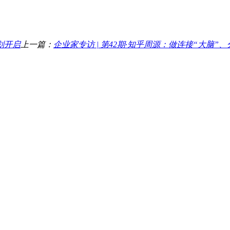
划开启
上一篇：
企业家专访 | 第42期·知乎周源：做连接“大脑