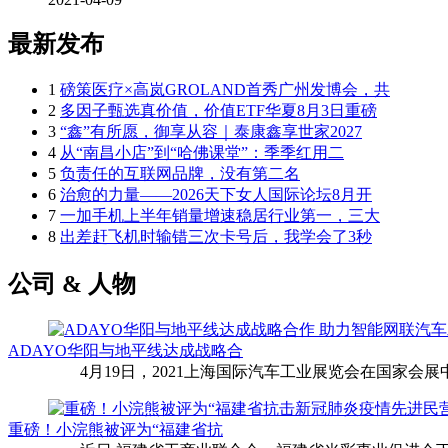
最新发布
1
磅策医疗×高岚GROLAND首秀广州发博会，共
2
多因子甄选真价值，价值ETF华夏8月3日重磅
3
“鑫”有所愿，御享从容｜泰康鑫享世家2027
4
从“南昌小店”到“哈佛课堂”：季季红用二
5
负责任的互联网品牌，没有第二名
6
治愈的力量——2026天下女人国际论坛8月开
7
一加手机上半年销量增速稳居行业第一，三大
8
出差赶飞机时输错三次卡号后，我学会了3秒
公司 & 人物
ADAYO华阳与地平线达成战略合
4月19日，2021上海国际汽车工业展览会在国家会展中
重磅！小浣熊被评为“福建省抗