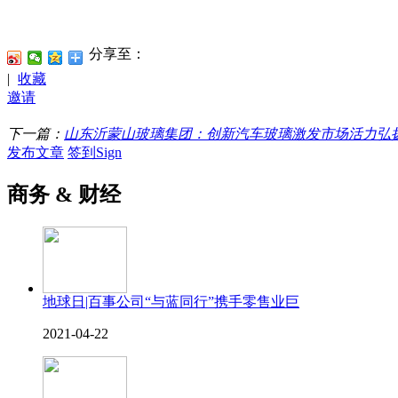
分享至：
|
收藏
邀请
下一篇：
山东沂蒙山玻璃集团：创新汽车玻璃激发市场活力弘
发布文章
签到Sign
商务 & 财经
地球日|百事公司“与蓝同行”携手零售业巨
2021-04-22