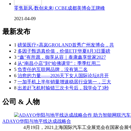
零售新风·数创未来| CCBE成都美博会王牌峰
2021-04-09
最新发布
1
磅策医疗×高岚GROLAND首秀广州发博会，共
2
多因子甄选真价值，价值ETF华夏8月3日重磅
3
“鑫”有所愿，御享从容｜泰康鑫享世家2027
4
从“南昌小店”到“哈佛课堂”：季季红用二
5
负责任的互联网品牌，没有第二名
6
治愈的力量——2026天下女人国际论坛8月开
7
一加手机上半年销量增速稳居行业第一，三大
8
出差赶飞机时输错三次卡号后，我学会了3秒
公司 & 人物
ADAYO华阳与地平线达成战略合
4月19日，2021上海国际汽车工业展览会在国家会展中