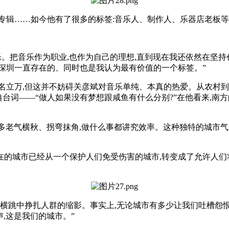
辑……如今他有了很多的标签:音乐人、制作人、乐器店老板等
。把音乐作为职业,也作为自己的理想,直到现在我还依然在坚持
深圳一直存在的、同时也是我认为最有价值的一个标签。”
万,但这并不妨碍关彦斌对音乐单纯、本真的热爱。从农村到城
经典台词——“做人如果没有梦想跟咸鱼有什么分别?”在他看来,
多老气横秋、拐弯抹角,做什么事都讲究效率。这种独特的城市气
城市已经从一个保护人们免受伤害的城市,转变成了允许人们将
跳中挣扎人群的缩影。事实上,无论城市有多少让我们吐槽怨恨
,这是我们的城市。”