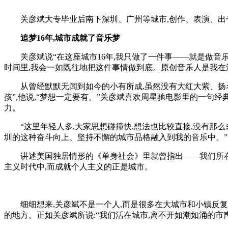
关彦斌大专毕业后南下深圳、广州等城市,创作、表演、出专
追梦16年,城市成就了音乐梦
关彦斌说“在这座城市16年,我只做了一件事——就是做音乐
时间里,我会一如既往地把这件事情做到底。原创音乐人是我在
从曾经默默无闻到如今的小有所成,虽然没有大红大紫、扬名立
孩”,他说,“梦想一定要有。”关彦斌喜欢周星驰电影里的一句
力。
“这里年轻人多,大家思想碰撞快,想法也比较直接,没有那么
圳的这种奋斗向上、坚持不懈的城市品格融入到我的音乐中。”
讲述美国独居情形的《单身社会》里就曾指出——我们所在的
主义时代中,而成就个人主义的正是城市。
细细想来,关彦斌不是一个人,而是很多在大城市和小镇反复横
的地方。正如关彦斌所说:“我们活在城市,离不开如潮如涌的市声