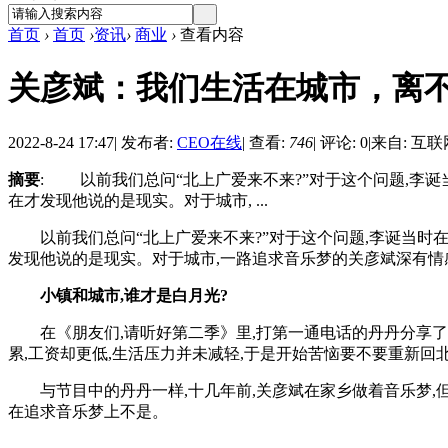
首页
›
首页
›
资讯
›
商业
›
查看内容
关彦斌：我们生活在城市，离
2022-8-24 17:47
|
发布者:
CEO在线
|
查看:
746
|
评论: 0
|
来自: 互联
摘要
: 以前我们总问“北上广爱来不来?”对于这个问题,李诞
在才发现他说的是现实。对于城市, ...
以前我们总问“北上广爱来不来?”对于这个问题,李诞当时在《
发现他说的是现实。对于城市,一路追求音乐梦的关彦斌深有情
小镇和城市,谁才是白月光?
在《朋友们,请听好第二季》里,打第一通电话的丹丹分享了自
累,工资却更低,生活压力并未减轻,于是开始苦恼要不要重新回
与节目中的丹丹一样,十几年前,关彦斌在家乡做着音乐梦,但
在追求音乐梦上不是。