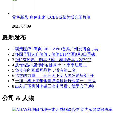
零售新风·数创未来| CCBE成都美博会王牌峰
2021-04-09
最新发布
1
磅策医疗×高岚GROLAND首秀广州发博会，共
2
多因子甄选真价值，价值ETF华夏8月3日重磅
3
“鑫”有所愿，御享从容｜泰康鑫享世家2027
4
从“南昌小店”到“哈佛课堂”：季季红用二
5
负责任的互联网品牌，没有第二名
6
治愈的力量——2026天下女人国际论坛8月开
7
一加手机上半年销量增速稳居行业第一，三大
8
出差赶飞机时输错三次卡号后，我学会了3秒
公司 & 人物