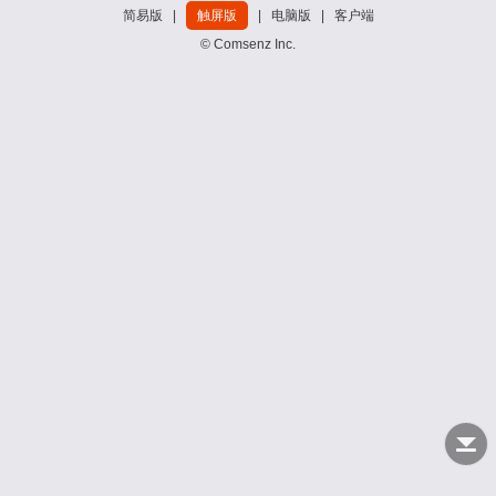
简易版
|
触屏版
|
电脑版
|
客户端
© Comsenz Inc.