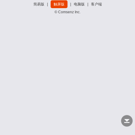
简易版
|
触屏版
|
电脑版
|
客户端
© Comsenz Inc.