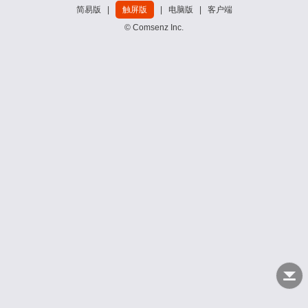
简易版
|
触屏版
|
电脑版
|
客户端
© Comsenz Inc.