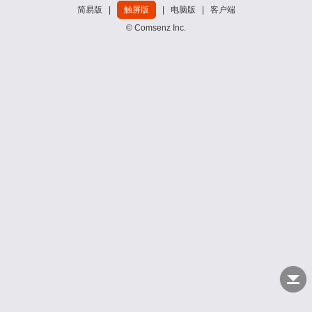
简易版
|
触屏版
|
电脑版
|
客户端
© Comsenz Inc.