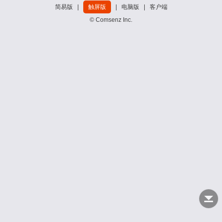
简易版
|
触屏版
|
电脑版
|
客户端
© Comsenz Inc.