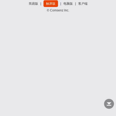
简易版
|
触屏版
|
电脑版
|
客户端
© Comsenz Inc.