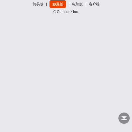
简易版
|
触屏版
|
电脑版
|
客户端
© Comsenz Inc.