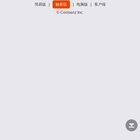
简易版
|
触屏版
|
电脑版
|
客户端
© Comsenz Inc.