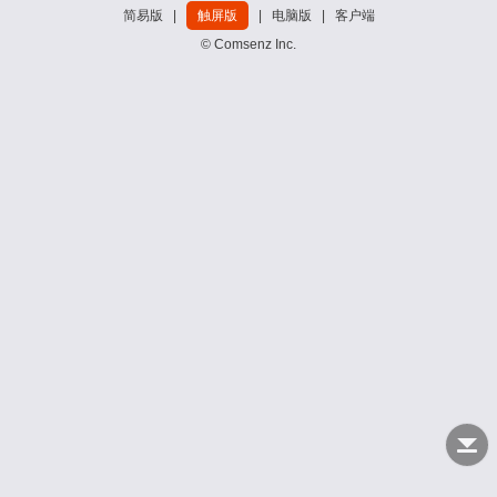
简易版
|
触屏版
|
电脑版
|
客户端
© Comsenz Inc.