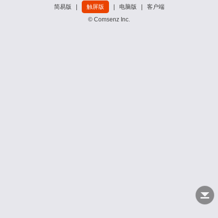
简易版
|
触屏版
|
电脑版
|
客户端
© Comsenz Inc.