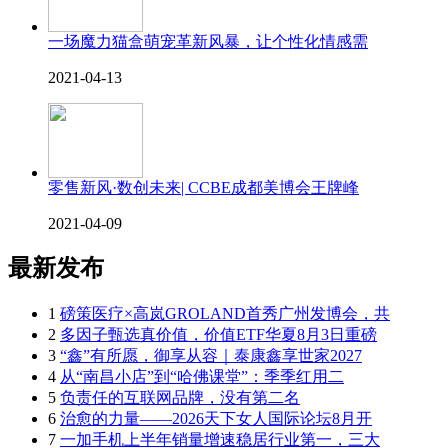
一场魔力猫盒萌宠革新风暴，让个性化情感需
2021-04-13
零售新风·数创未来| CCBE成都美博会王牌峰
2021-04-09
最新发布
1
磅策医疗×高岚GROLAND首秀广州发博会，共
2
多因子甄选真价值，价值ETF华夏8月3日重磅
3
“鑫”有所愿，御享从容｜泰康鑫享世家2027
4
从“南昌小店”到“哈佛课堂”：季季红用二
5
负责任的互联网品牌，没有第二名
6
治愈的力量——2026天下女人国际论坛8月开
7
一加手机上半年销量增速稳居行业第一，三大