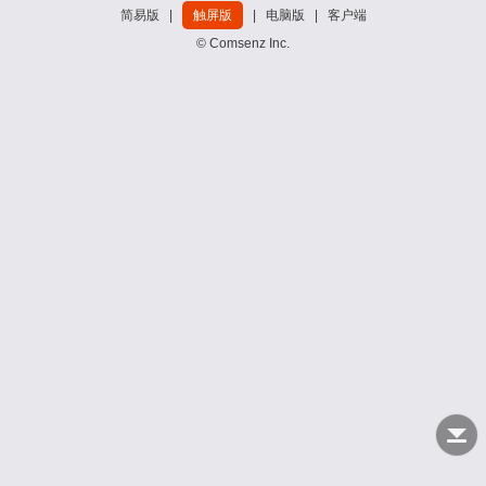
简易版
|
触屏版
|
电脑版
|
客户端
© Comsenz Inc.