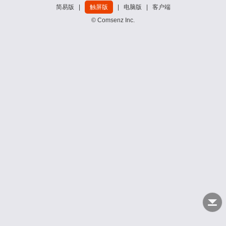
简易版
|
触屏版
|
电脑版
|
客户端
© Comsenz Inc.