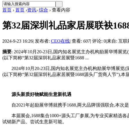
首页
›
首页
›
资讯
›
综合
›
查看内容
第32届深圳礼品家居展联袂168
2024-9-23 16:26
|
发布者:
CEO在线
|
查看:
607
|
评论: 0
|
来自: 互联
摘要
: 2024年10月20-23日,国内知名展览主办机构励展华
(以下简称“第32届深圳礼品家居展暨1688 ...
2024年10月20-23日,国内知名展览主办机构励展华博展
(以下简称“第32届深圳礼品家居展暨1688源头厂货商人节”)
源头新质好物
赋能生意新机遇
自2021年起励展华博就携手1688,两大品牌强强联合,本
本届展会,1688集合1000+源头工厂参展,为专业买家
试销新产品、尝试生意新可能。