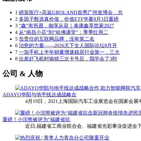
1
磅策医疗×高岚GROLAND首秀广州发博会，共
2
多因子甄选真价值，价值ETF华夏8月3日重磅
3
“鑫”有所愿，御享从容｜泰康鑫享世家2027
4
从“南昌小店”到“哈佛课堂”：季季红用二
5
负责任的互联网品牌，没有第二名
6
治愈的力量——2026天下女人国际论坛8月开
7
一加手机上半年销量增速稳居行业第一，三大
8
出差赶飞机时输错三次卡号后，我学会了3秒
公司 & 人物
ADAYO华阳与地平线达成战略合
4月19日，2021上海国际汽车工业展览会在国家会展中
重磅！小浣熊被评为“福建省抗
近日,福建省工商业联合会、福建省光彩事业促进会下