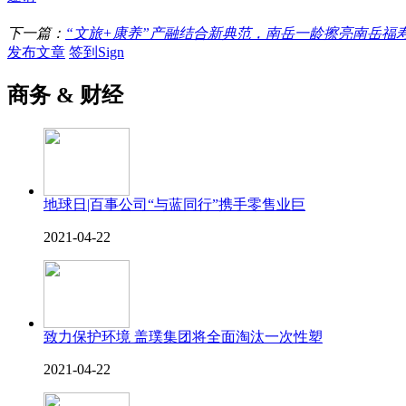
下一篇：
“文旅+康养”产融结合新典范，南岳一龄擦亮南岳福
发布文章
签到Sign
商务 & 财经
地球日|百事公司“与蓝同行”携手零售业巨
2021-04-22
致力保护环境 盖璞集团将全面淘汰一次性塑
2021-04-22