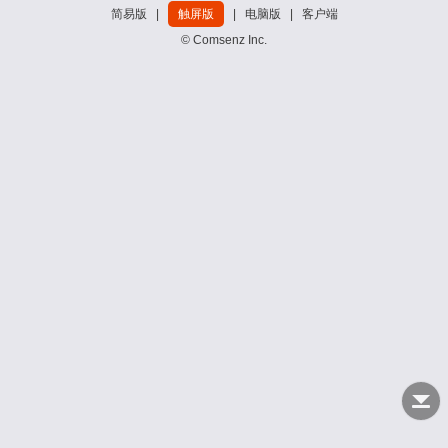
简易版
|
触屏版
|
电脑版
|
客户端
© Comsenz Inc.