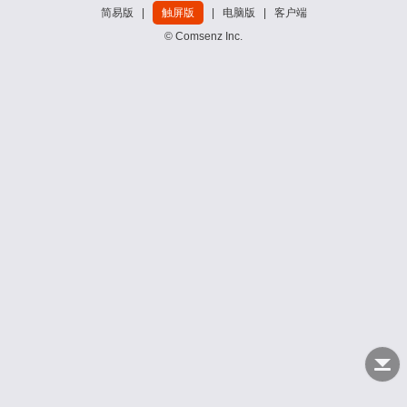
简易版
|
触屏版
|
电脑版
|
客户端
© Comsenz Inc.