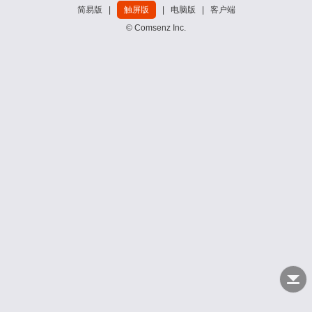
简易版
|
触屏版
|
电脑版
|
客户端
© Comsenz Inc.