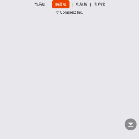
简易版
|
触屏版
|
电脑版
|
客户端
© Comsenz Inc.