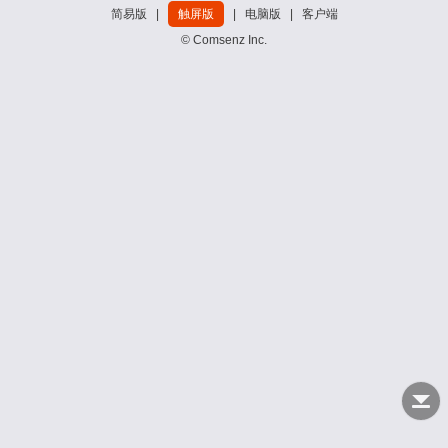
简易版
|
触屏版
|
电脑版
|
客户端
© Comsenz Inc.