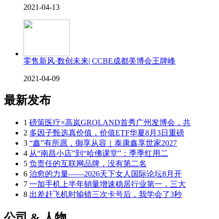
2021-04-13
零售新风·数创未来| CCBE成都美博会王牌峰
2021-04-09
最新发布
1
磅策医疗×高岚GROLAND首秀广州发博会，共
2
多因子甄选真价值，价值ETF华夏8月3日重磅
3
“鑫”有所愿，御享从容｜泰康鑫享世家2027
4
从“南昌小店”到“哈佛课堂”：季季红用二
5
负责任的互联网品牌，没有第二名
6
治愈的力量——2026天下女人国际论坛8月开
7
一加手机上半年销量增速稳居行业第一，三大
8
出差赶飞机时输错三次卡号后，我学会了3秒
公司 & 人物