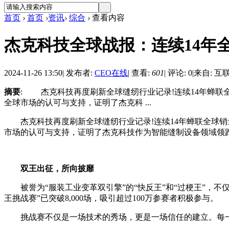
首页
›
首页
›
资讯
›
综合
›
查看内容
杰克科技全球战报：连续14年
2024-11-26 13:50
|
发布者:
CEO在线
|
查看:
601
|
评论: 0
|
来自: 互
摘要
: 杰克科技再度刷新全球缝纫行业记录!连续14年蝉联全
全球市场的认可与支持，证明了杰克科 ...
杰克科技再度刷新全球缝纫行业记录!连续14年蝉联全球销量冠
市场的认可与支持，证明了杰克科技作为智能缝制设备领域领
双王出征，所向披靡
被誉为“服装工业变革双引擎”的“快反王”和“过梗王”，不
王挑战赛”已突破8,000场，吸引超过100万参赛者积极参与。
挑战赛不仅是一场技术的秀场，更是一场信任的建立。每一