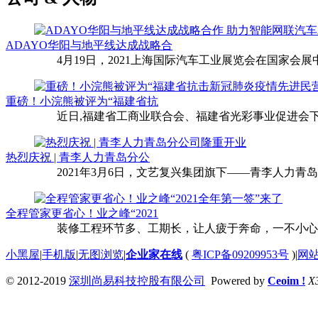
ADAYO华阳与地平线达成战略合
4月19日，2021上海国际汽车工业展览会在国家会展中
重磅！小浣熊被评为“福建省抗
近日,福建省工商业联合会、福建省光彩事业促进会下
热烈庆祝 | 青李人力青岛分公
2021年3月6日，文艺复兴集团旗下——青李人力青
全程管家更省心！业之峰“2021
装修工程环节多、工期长，让人疲于奔命，一不小心还
小黑屋
|
手机版
|
无图浏览
|
企业家在线
(
粤ICP备09209953号
)
|
网
© 2012-2019
深圳尚易科技控股有限公司
Powered by
Ceoim !
X