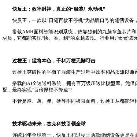
快反王：效率封神，真正的“服装厂永动机”
快反王，一款以“日缝百款不停机”为品牌口号的缝纫设备，
搭载AMH面料智能识别系统，依靠独创的九脑章鱼芯片和大
材质，它都能实现“快、准、稳”的卓越表现。行业用户纷纷表示
过梗王：猛将本色，千料万梗无懈可击
过梗王突破性的平衡了服装生产过程中效率和品质难以兼
搭载的AI全速送料系统，拥有百万级压送比模型库。凭借闪电
配，最终实现“百倍厚梗不降速”!
不管是厚、薄、弹、硬等不同极限面料，过梗王从都能轻松应
技术驱动未来，杰克科技引领全球
连续14年全球第一，快反王和过梗王两款缝纫设备更是在两年