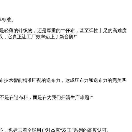
率标准。
是轻薄的针织物，还是厚重的牛仔布，甚至弹性十足的高难度
叹，它真正让工厂效率迈上了新台阶!”
送布技术智能精准匹配的送布力，达成压布力和送布力的完美匹
是在过布料，而是在为我们扫清生产难题!”
位，也标志着全球用户对杰克“双王”系列的高度认可。