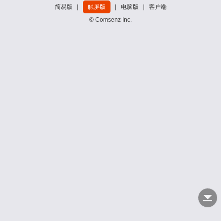
简易版
|
触屏版
|
电脑版
|
客户端
© Comsenz Inc.