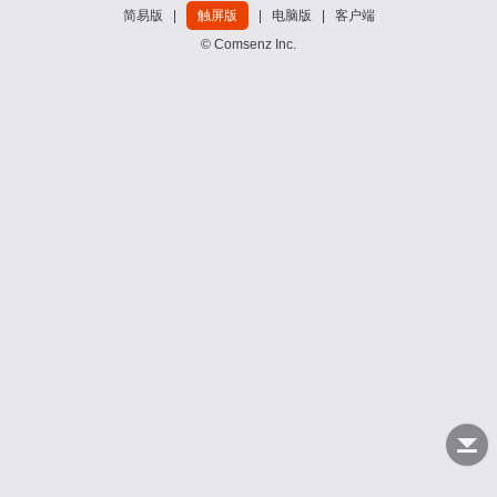
简易版
|
触屏版
|
电脑版
|
客户端
© Comsenz Inc.