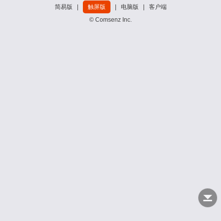
简易版
|
触屏版
|
电脑版
|
客户端
© Comsenz Inc.