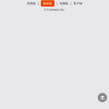
简易版
|
触屏版
|
电脑版
|
客户端
© Comsenz Inc.