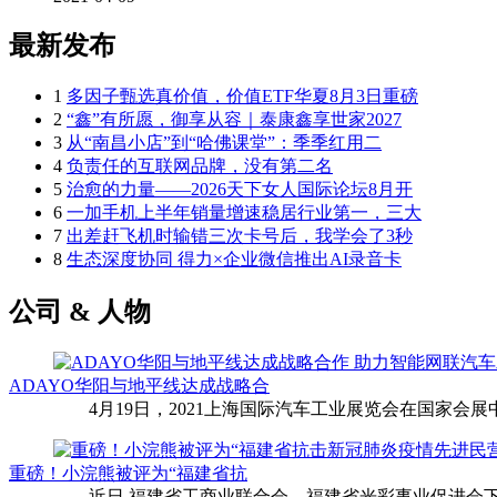
最新发布
1
多因子甄选真价值，价值ETF华夏8月3日重磅
2
“鑫”有所愿，御享从容｜泰康鑫享世家2027
3
从“南昌小店”到“哈佛课堂”：季季红用二
4
负责任的互联网品牌，没有第二名
5
治愈的力量——2026天下女人国际论坛8月开
6
一加手机上半年销量增速稳居行业第一，三大
7
出差赶飞机时输错三次卡号后，我学会了3秒
8
生态深度协同 得力×企业微信推出AI录音卡
公司 & 人物
ADAYO华阳与地平线达成战略合
4月19日，2021上海国际汽车工业展览会在国家会展中
重磅！小浣熊被评为“福建省抗
近日,福建省工商业联合会、福建省光彩事业促进会下