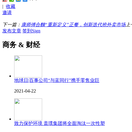
|
收藏
邀请
下一篇：
康师傅合麵“重新定义”正餐，创新迭代抢外卖市场
上
发布文章
签到Sign
商务 & 财经
地球日|百事公司“与蓝同行”携手零售业巨
2021-04-22
致力保护环境 盖璞集团将全面淘汰一次性塑