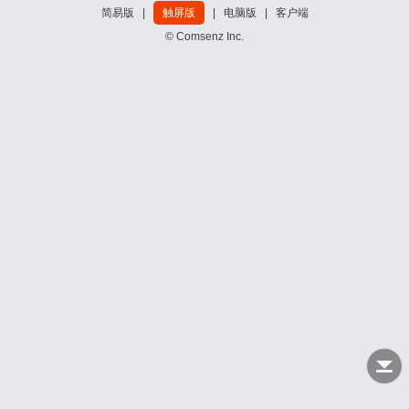
简易版
|
触屏版
|
电脑版
|
客户端
© Comsenz Inc.