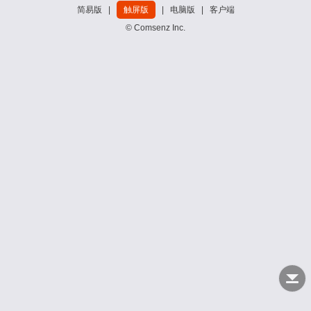
简易版
|
触屏版
|
电脑版
|
客户端
© Comsenz Inc.