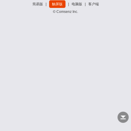
简易版
|
触屏版
|
电脑版
|
客户端
© Comsenz Inc.