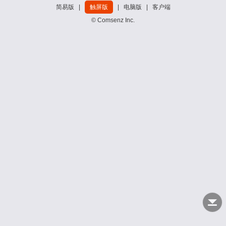
简易版
|
触屏版
|
电脑版
|
客户端
© Comsenz Inc.