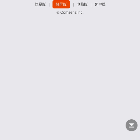
简易版
|
触屏版
|
电脑版
|
客户端
© Comsenz Inc.