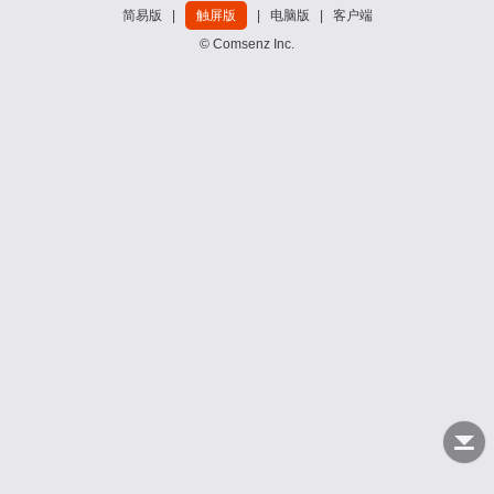
简易版
|
触屏版
|
电脑版
|
客户端
© Comsenz Inc.