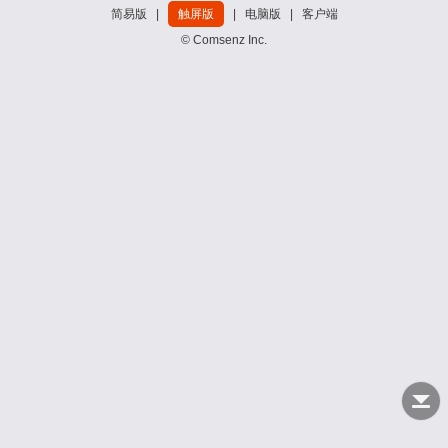
简易版
|
触屏版
|
电脑版
|
客户端
© Comsenz Inc.