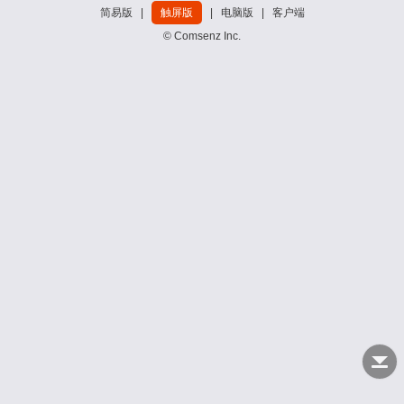
简易版
|
触屏版
|
电脑版
|
客户端
© Comsenz Inc.