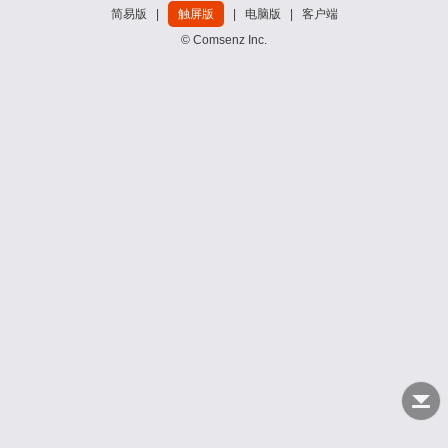
简易版
|
触屏版
|
电脑版
|
客户端
© Comsenz Inc.