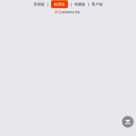
简易版
|
触屏版
|
电脑版
|
客户端
© Comsenz Inc.