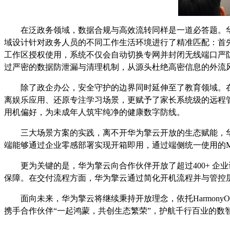
在泛政务领域，数据合规与高效流转同样是一道必答题。华为
域设计针对政务人员的不同工作生活环境进行了精准匹配：首
工作区授权使用，系统不仅会自动切换专网并封闭无线端口严
过严密的数据防泄漏与清理机制，从源头杜绝高密信息的外流
除了政企办公，安全守护的边界同时延伸至了教育领域。在华
离娱乐应用、还原专注学习场景，更赋予了家长系统级的远程
用机偏好，为未成年人筑牢纯净的健康数字防线。
三大场景方案的实践，离不开华为擎云开放的生态赋能，华为
端能够通过企业零感部署实现开箱即用，通过端侧统一使用的M
更为关键的是，华为擎云向合作伙伴开放了超过400+ 
保障。在交付流程方面，华为擎云通过简化开机流程并与管控
面向未来，华为擎云将继续秉持开放理念，依托Harmo
携手合作伙伴“一起鸿蒙，共创生态繁荣”，护航千行百业的数