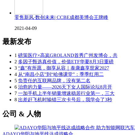
零售新风·数创未来| CCBE成都美博会王牌峰
2021-04-09
最新发布
1
磅策医疗×高岚GROLAND首秀广州发博会，共
2
多因子甄选真价值，价值ETF华夏8月3日重磅
3
“鑫”有所愿，御享从容｜泰康鑫享世家2027
4
从“南昌小店”到“哈佛课堂”：季季红用二
5
负责任的互联网品牌，没有第二名
6
治愈的力量——2026天下女人国际论坛8月开
7
一加手机上半年销量增速稳居行业第一，三大
8
出差赶飞机时输错三次卡号后，我学会了3秒
公司 & 人物
ADAYO华阳与地平线达成战略合