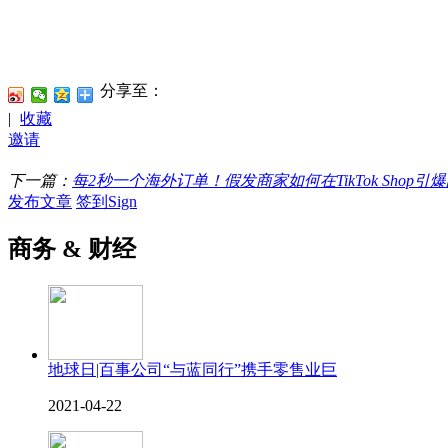
分享至：
|
收藏
邀请
下一篇：
每2秒一个海外订单！假发商家如何在TikTok Shop
发布文章
签到Sign
商务 & 财经
地球日|百事公司“与蓝同行”携手零售业巨
2021-04-22