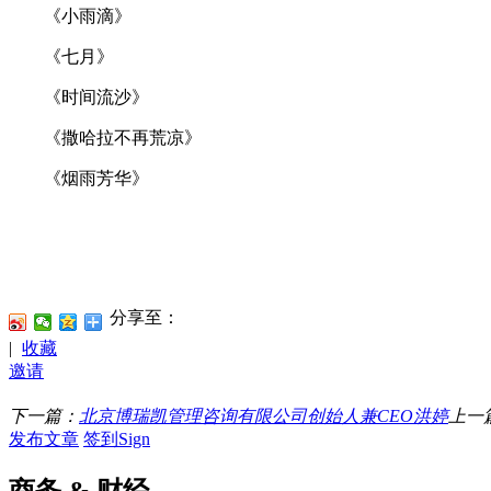
《小雨滴》
《七月》
《时间流沙》
《撒哈拉不再荒凉》
《烟雨芳华》
分享至：
|
收藏
邀请
下一篇：
北京博瑞凯管理咨询有限公司创始人兼CEO洪婷
上一
发布文章
签到Sign
商务 & 财经