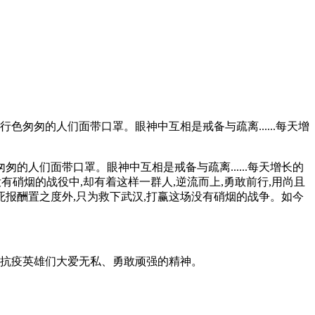
色匆匆的人们面带口罩。眼神中互相是戒备与疏离......每天增
的人们面带口罩。眼神中互相是戒备与疏离......每天增长的
有硝烟的战役中,却有着这样一群人,逆流而上,勇敢前行,用尚且
死报酬置之度外,只为救下武汉,打赢这场没有硝烟的战争。如今
抗疫英雄们大爱无私、勇敢顽强的精神。