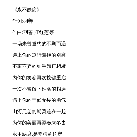
《永不缺席》
作词:羽善
作曲:羽善 江红莲等
一场未曾邀约的不期而遇
遇上你的逆行牵挂的别离
不离不弃的红手印再相聚
为你的笑容再次按键重启
一次不曾留下姓名的相遇
遇上你的守候无畏的勇气
山河无恙的期冀连在一起
为你的美丽再添春来冬去
永不缺席,是坚强的约定