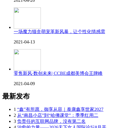
2021-04-20
一场魔力猫盒萌宠革新风暴，让个性化情感需
2021-04-13
零售新风·数创未来| CCBE成都美博会王牌峰
2021-04-09
最新发布
1
“鑫”有所愿，御享从容｜泰康鑫享世家2027
2
从“南昌小店”到“哈佛课堂”：季季红用二
3
负责任的互联网品牌，没有第二名
4
治愈的力量——2026天下女人国际论坛8月开