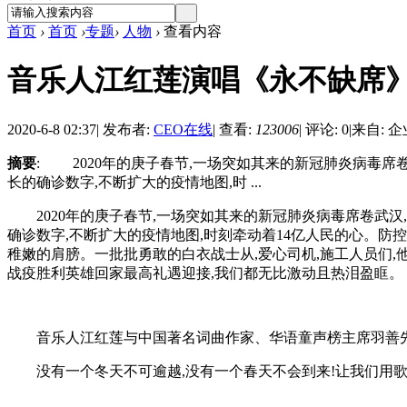
首页
›
首页
›
专题
›
人物
›
查看内容
音乐人江红莲演唱《永不缺席
2020-6-8 02:37
|
发布者:
CEO在线
|
查看:
123006
|
评论: 0
|
来自: 
摘要
: 2020年的庚子春节,一场突如其来的新冠肺炎病毒席卷
长的确诊数字,不断扩大的疫情地图,时 ...
2020年的庚子春节,一场突如其来的新冠肺炎病毒席卷武汉,一
确诊数字,不断扩大的疫情地图,时刻牵动着14亿人民的心。防
稚嫩的肩膀。一批批勇敢的白衣战士从,爱心司机,施工人员们,
战疫胜利英雄回家最高礼遇迎接,我们都无比激动且热泪盈眶。
音乐人江红莲与中国著名词曲作家、华语童声榜主席羽善先生
没有一个冬天不可逾越,没有一个春天不会到来!让我们用歌声